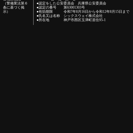
（警備業法第６
●認定をした公安委員会 兵庫県公安委員会
条に基づく掲
●認定の番号 第63001303号
示）
●有効期限 令和7年8月16日から令和12年8月15日まで
●氏名又は名称 シックスウェイ株式会社
●所在地 神戸市西区玉津町居住95-1