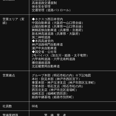
高速道路交通規制
保全安全管理
交通管理（道路パトロール）
営業エリア（実
◆ネクスコ西日本管内
績）
中国自動車道（大阪府〜山口県全線）
山陽自動車道（兵庫県〜山口県全線）
舞鶴若狭自動車道（兵庫県・京都府）
新名神高速道路（兵庫県・大阪府）
第二神明道路
◆本四高速管内
神戸淡路鳴門自動車道
瀬戸中央自動車道
◆国交省・公社等
2号バイパス（加古川・姫路・太子竜野）
六甲有料道路・六甲北有料道路
播但連絡道路
北近畿豊岡自動車道
営業拠点
グループ本部（明石市松の内）※下記地図
本社・防災本部（神戸市西区宮下）
事業本部・神戸玉津支店（神戸市西区玉津町）
営業本部・明石支店（明石市松の内）
西宮北支店（神戸市北区道場町）
福崎支店（福崎町西田原）
姫路中継基地（姫路市別所町）
社員数
60名
警備業標識
警 備 業 者