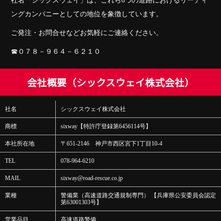
社名「シックスウェイ」は、これら6つの道路におけるリーディ
ングカンパニーとしての地位を象徴しています。
ご発注・お問合せなどお気軽にご連絡ください。
☎︎０７８－９６４－６２１０
会社概要（シックスウェイ株式会社）
社名
シックスウェイ株式会社
商標
sixway【特許庁登録第6456114号】
本社所在地
〒651-2146 神戸市西区宮下1丁目10-4
TEL
078-964-6210
MAIL
sixway@road-rescue.co.jp
業種
警備業（高速道路交通規制専門） 【兵庫県公安委員会認定
第63001303号】
営業品目
高速道路警備